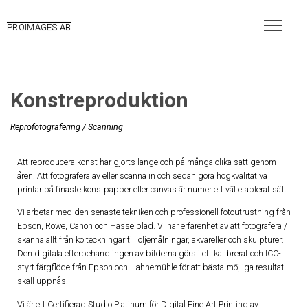
PROIMAGES AB
Konstreproduktion
Reprofotografering / Scanning
Att reproducera konst har gjorts länge och på många olika sätt genom
åren. Att fotografera av eller scanna in och sedan göra högkvalitativa
printar på finaste konstpapper eller canvas är numer ett väl etablerat sätt.
Vi arbetar med den senaste tekniken och professionell fotoutrustning från
Epson, Rowe, Canon och Hasselblad. Vi har erfarenhet av att fotografera /
skanna allt från kolteckningar till oljemålningar, akvareller och skulpturer.
Den digitala efterbehandlingen av bilderna görs i ett kalibrerat och ICC-
styrt färgflöde från Epson och Hahnemühle för att bästa möjliga resultat
skall uppnås.
Vi är ett Certifierad Studio Platinum för Digital Fine Art Printing av